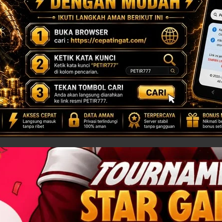
555633
@Petirslot777
@Peti
Turnamen Global
ial Event Kemerdekaan !
Peringkat
Web
anggal Akhir:
18/08/2026
1
E*******
8
Men
30
Dtk
2
T******
3
J********