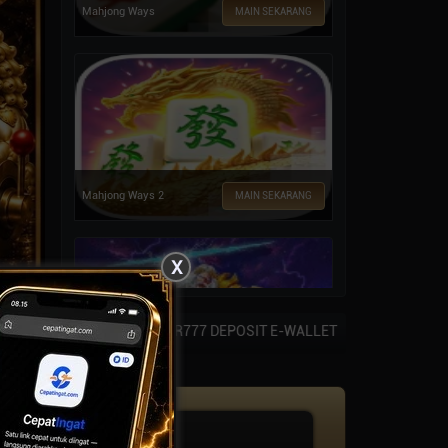
Mahjong Ways
MAIN SEKARANG
Next
Mahjong Ways 2
MAIN SEKARANG
X
OTONGAN DI PETIR777 DEPOSIT E-WALLET TERLENGKAP
Gates of Olympus Super
MAIN
Scatter
SEKARANG
9.059