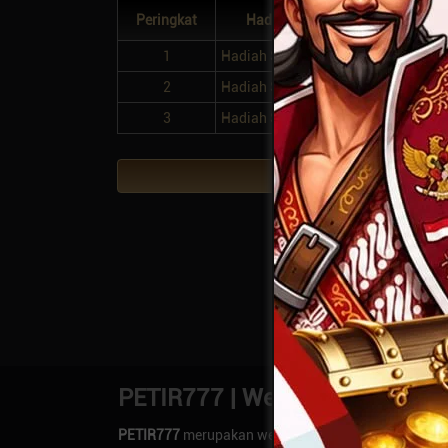
Peringkat
Hadiah
1
Hadiah Special
Huawei Mate XT Ul
2
Hadiah Special
iPhone
3
Hadiah Special
Samsung
Detail
PETIR777 | Website Responsif
PETIR777
merupakan website yang dapat diakses me