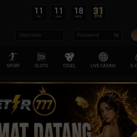
30
11
11
18
DTK
HR
JAM
MEN
SPORT
SLOTS
TOGEL
LIVE CASINO
E-