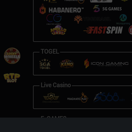
TOGEL
Live Casino
E-GAMES