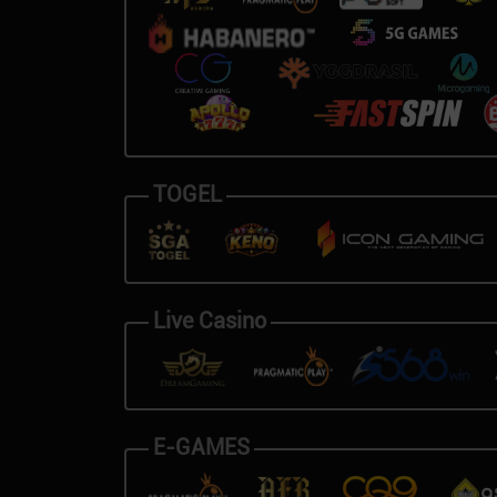
TOGEL
Live Casino
E-GAMES