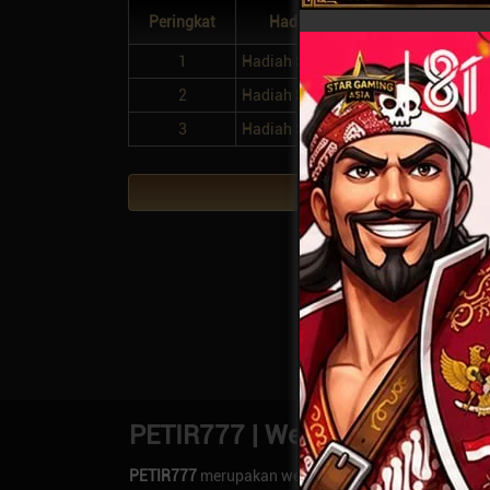
Peringkat
Hadiah
1
Hadiah Special
Huawei Mate XT Ul
2
Hadiah Special
iPhone
3
Hadiah Special
Samsung
Detail
PETIR777 | Website Responsif
PETIR777
merupakan website yang dapat diakses me