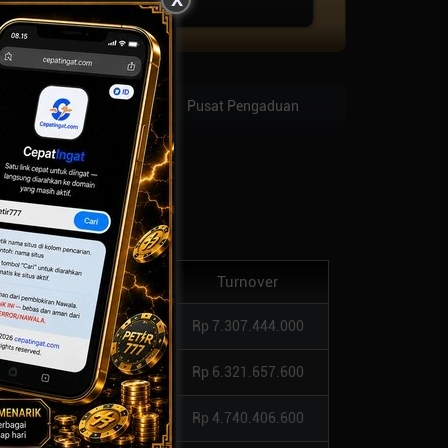
rslot777
Pusat Pengaduan
Wild Bounty Showdown
MAIN SEKARANG
Nama User
Turnover
Wild Bandito
MAIN SEKARANG
r******
Rp 7.307.444.000
R******
Rp 6.321.657.600
*
R******
Rp 4.740.406.600