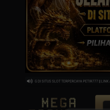
Previous
ATANG DI SITUS SLOT TERPERCAYA PETIR777 || LINK ALTERNATIF: 1
MEGA