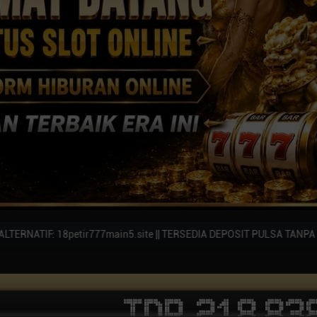
8petir777main5.site || TERSEDIA DEPOSIT PULSA TANPA POTONGAN D
IDR
218.83