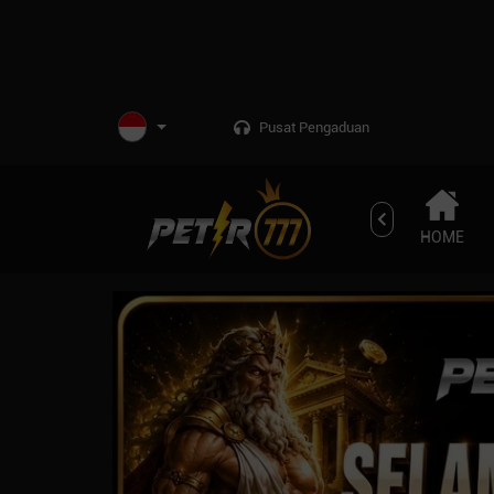
Pusat Pengaduan
HOME