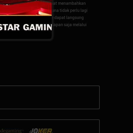
mudah. Kini pengguna juga dapat menambahkan
 shortcut tersebut, pengguna tidak perlu lagi
ahkan di layar utama, website dapat langsung
77 tetap nyaman digunakan kapan saja melalui