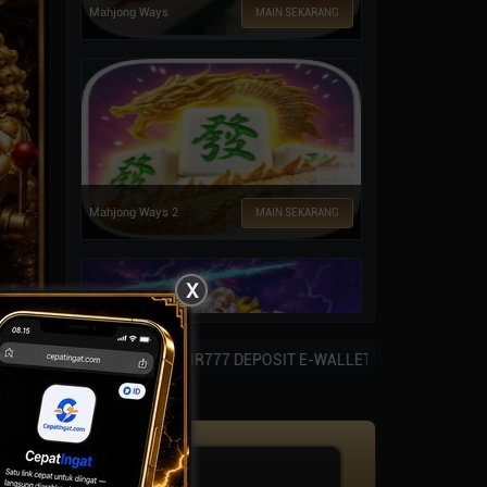
Mahjong Ways
MAIN SEKARANG
Next
Mahjong Ways 2
MAIN SEKARANG
X
POTONGAN DI PETIR777 DEPOSIT E-WALLET TERLENGKAP
Gates of Olympus Super
MAIN
Scatter
SEKARANG
8.451