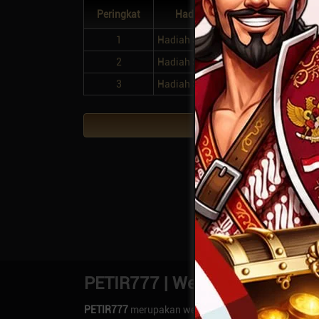
Peringkat
Hadiah
1
Hadiah Special
Huawei Mate XT Ul
2
Hadiah Special
iPhone
3
Hadiah Special
Samsung
Detail
PETIR777 | Website Responsif
PETIR777
merupakan website yang dapat diakses me