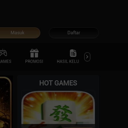
Masuk
Daftar
GAMES
PROMOSI
HASIL KELUARAN
HOT GAMES