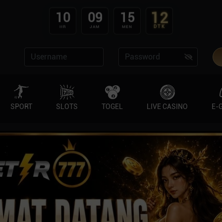
11
10
09
15
DTK
HR
JAM
MEN
SPORT
SLOTS
TOGEL
LIVE CASINO
E-