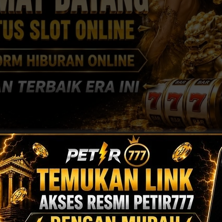
RNATIF: 18petir777main5.site || TERSEDIA DEPOSIT PULSA TANPA 
IDR
212.90